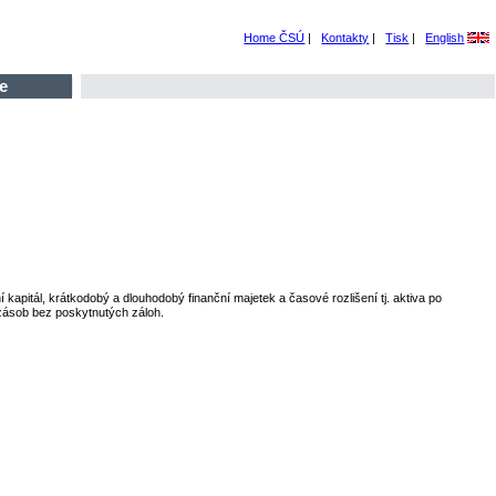
Home ČSÚ
|
Kontakty
|
Tisk
|
English
e
apitál, krátkodobý a dlouhodobý finanční majetek a časové rozlišení tj. aktiva po
zásob bez poskytnutých záloh.