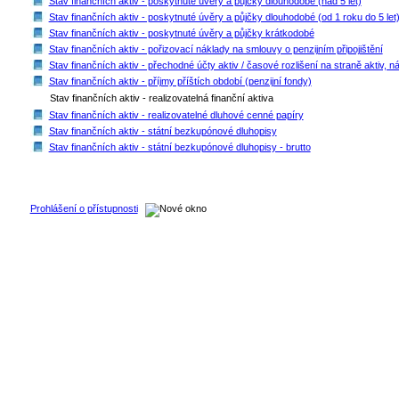
Stav finančních aktiv - poskytnuté úvěry a půjčky dlouhodobé (nad 5 let)
Stav finančních aktiv - poskytnuté úvěry a půjčky dlouhodobé (od 1 roku do 5 let
Stav finančních aktiv - poskytnuté úvěry a půjčky krátkodobé
Stav finančních aktiv - pořizovací náklady na smlouvy o penzijním připojištění
Stav finančních aktiv - přechodné účty aktiv / časové rozlišení na straně aktiv, n
Stav finančních aktiv - příjmy příštích období (penzijní fondy)
Stav finančních aktiv - realizovatelná finanční aktiva
Stav finančních aktiv - realizovatelné dluhové cenné papíry
Stav finančních aktiv - státní bezkupónové dluhopisy
Stav finančních aktiv - státní bezkupónové dluhopisy - brutto
Prohlášení o přístupnosti