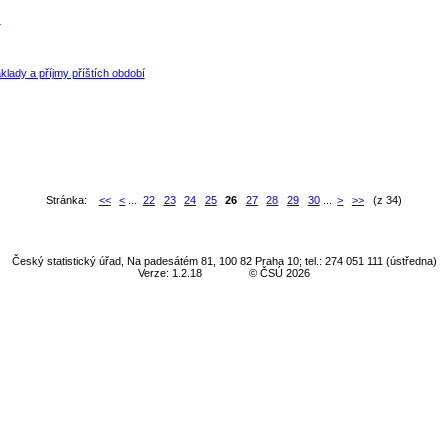
)
áklady a příjmy příštích období
Stránka:
<<
<
...
22
23
24
25
26
27
28
29
30
...
>
>>
(z 34)
Český statistický úřad, Na padesátém 81, 100 82 Praha 10; tel.: 274 051 111 (ústředna)
Verze: 1.2.18
© ČSÚ 2026