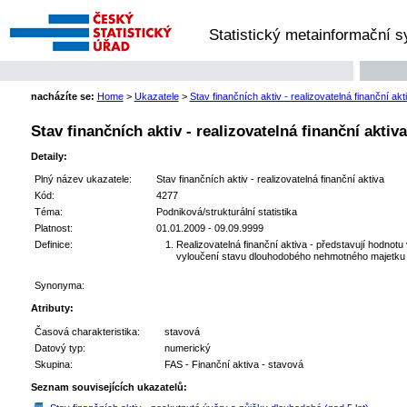
Statistický metainformační 
nacházíte se:
Home
>
Ukazatele
>
Stav finančních aktiv - realizovatelná finanční akt
Stav finančních aktiv - realizovatelná finanční aktiva
Detaily:
Plný název ukazatele:
Stav finančních aktiv - realizovatelná finanční aktiva
Kód:
4277
Téma:
Podniková/strukturální statistika
Platnost:
01.01.2009 - 09.09.9999
Definice:
Realizovatelná finanční aktiva - představují hodnot
vyloučení stavu dlouhodobého nehmotného majetku 
Synonyma:
Atributy:
Časová charakteristika:
stavová
Datový typ:
numerický
Skupina:
FAS - Finanční aktiva - stavová
Seznam souvisejících ukazatelů: