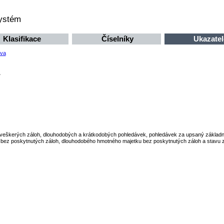
systém
Klasifikace
Číselníky
Ukazatel
iva
u veškerých záloh, dlouhodobých a krátkodobých pohledávek, pohledávek za upsaný základní k
bez poskytnutých záloh, dlouhodobého hmotného majetku bez poskytnutých záloh a stavu 