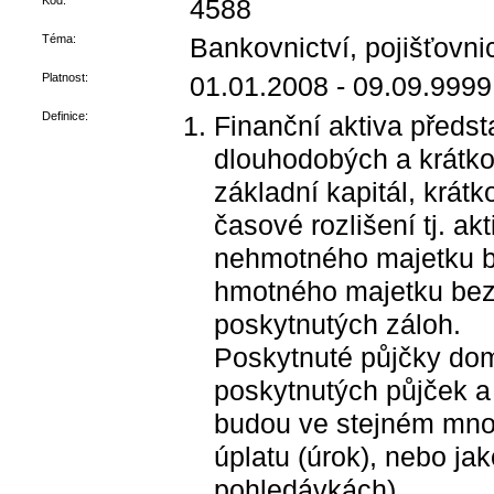
Kód:
4588
Téma:
Bankovnictví, pojišťovnict
Platnost:
01.01.2008 - 09.09.9999
Definice:
Finanční aktiva předst
dlouhodobých a krátk
základní kapitál, krát
časové rozlišení tj. a
nehmotného majetku b
hmotného majetku bez
poskytnutých záloh.
Poskytnuté půjčky dom
poskytnutých půjček a
budou ve stejném mno
úplatu (úrok), nebo jak
pohledávkách).