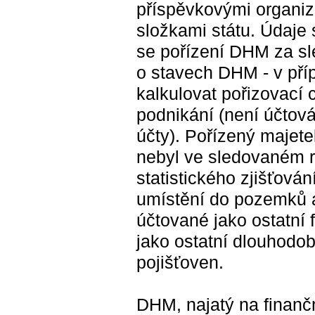
příspěvkovými organiz
složkami státu. Údaje 
se pořízení DHM za sl
o stavech DHM - v pří
kalkulovat pořizovací 
podnikání (není účtová
účty). Pořízený majete
nebyl ve sledovaném r
statistického zjišťová
umístění do pozemků a
účtované jako ostatní 
jako ostatní dlouhodob
pojišťoven.
DHM, najatý na finančn