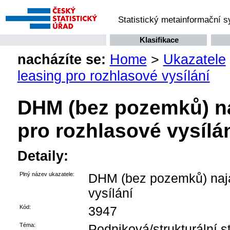
Statistický metainformační 
Klasifikace
nacházíte se:
Home
>
Ukazatele
leasing pro rozhlasové vysílání
DHM (bez pozemků) naj
pro rozhlasové vysílá
Detaily:
Plný název ukazatele:
DHM (bez pozemků) najat
vysílání
Kód:
3947
Téma:
Podniková/strukturální st