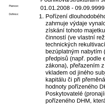
Platnost:
01.01.2008 - 09.09.9999
Definice:
Pořízení dlouhodobéh
zahrnuje výdaje vyna
získání tohoto majetk
činností (ve vlastní re
technických rekultiva
bezúplatným nabytím (n
předpisů (např. podle
zákona), přeřazením z
vkladem od jiného subj
kapitálu či při přemě
hodnoty pořízeného D
Poskytovatelé (pronají
pořízeného DHM, kter