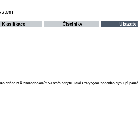
systém
Klasifikace
Číselníky
Ukazatel
nebo zničením či znehodnocením ve sféře odbytu. Také ztráty vysokopecního plynu, případně 