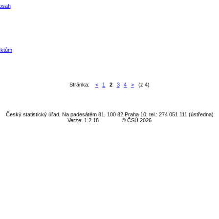
obsah
ektům
Stránka:
<
1
2
3
4
>
(z 4)
Český statistický úřad, Na padesátém 81, 100 82 Praha 10; tel.: 274 051 111 (ústředna)
Verze: 1.2.18
© ČSÚ 2026