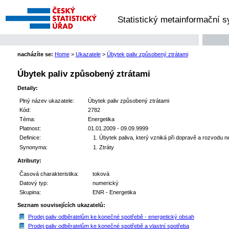
Statistický metainformační 
nacházíte se:
Home
>
Ukazatele
>
Úbytek paliv způsobený ztrátami
Úbytek paliv způsobený ztrátami
Detaily:
Plný název ukazatele:
Úbytek paliv způsobený ztrátami
Kód:
2782
Téma:
Energetika
Platnost:
01.01.2009 - 09.09.9999
Definice:
Úbytek paliva, který vzniká při dopravě a rozvodu 
Synonyma:
Ztráty
Atributy:
Časová charakteristika:
toková
Datový typ:
numerický
Skupina:
ENR - Energetika
Seznam souvisejících ukazatelů:
Prodej paliv odběratelům ke konečné spotřebě - energetický obsah
Prodej paliv odběratelům ke konečné spotřebě a vlastní spotřeba