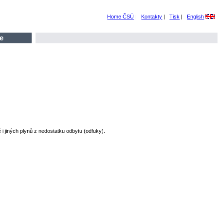
Home ČSÚ
|
Kontakty
|
Tisk
|
English
e
i jiných plynů z nedostatku odbytu (odfuky).