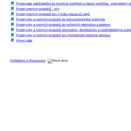
Prodej paliv odběratelům ke konečné spotřebě a vlastní spotřeba - energetický 
Prodej ropných produktů - síry
Prodej ropných produktů pro výrobu mazacích olejů
Prodej ropy a ropných produktů do petrochemického průmyslu
Prodej ropy a ropných produktů do veřejných elektráren a tepláren
Prodej ropy a ropných produktů obchodním, distribučním a spotřebitelským subj
Prodej ropy a ropných produktů pro mezinárodní leteckou dopravu
Vývoz paliv
Prohlášení o přístupnosti