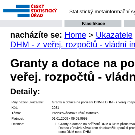
Statistický metainformační 
Klasifikace
nacházíte se:
Home
>
Ukazatele
DHM - z veřej. rozpočtů - vládní in
Granty a dotace na po
veřej. rozpočtů - vládn
Detaily:
Plný název ukazatele:
Granty a dotace na pořízení DNM a DHM - z veřej. rozpoč
Kód:
2031
Téma:
Podniková/strukturální statistika
Platnost:
01.01.2008 - 09.09.9999
Definice:
Granty a dotace na pořízení DNM a DHM představuj
Dotace zůstává závazkem do okamžiku použití prost
cenu DNM nebo DHM.