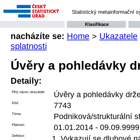
Statistický metainformační 
Klasifikace
nacházíte se:
Home
>
Ukazatele
splatnosti
Úvěry a pohledávky dr
Detaily:
Plný název ukazatele:
Úvěry a pohledávky drže
Kód:
7743
Téma:
Podniková/strukturální st
Platnost:
01.01.2014 - 09.09.9999
Definice:
Vykazují se dluhové ná