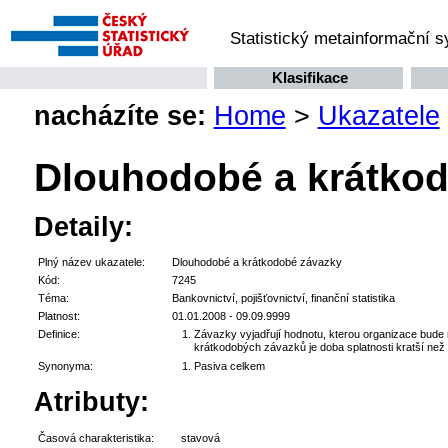
Statistický metainformační 
Klasifikace
nacházíte se:
Home
>
Ukazatele
Dlouhodobé a krátko
Detaily:
Plný název ukazatele:
Dlouhodobé a krátkodobé závazky
Kód:
7245
Téma:
Bankovnictví, pojišťovnictví, finanční statistika
Platnost:
01.01.2008 - 09.09.9999
Definice:
Závazky vyjadřují hodnotu, kterou organizace bude m
krátkodobých závazků je doba splatnosti kratší než 
Synonyma:
Pasiva celkem
Atributy:
Časová charakteristika:
stavová