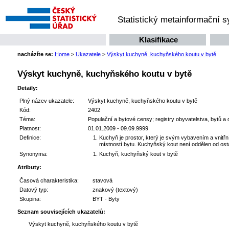
Statistický metainformační 
Klasifikace
nacházíte se:
Home
>
Ukazatele
>
Výskyt kuchyně, kuchyňského koutu v bytě
Výskyt kuchyně, kuchyňského koutu v bytě
Detaily:
Plný název ukazatele:
Výskyt kuchyně, kuchyňského koutu v bytě
Kód:
2402
Téma:
Populační a bytové censy; registry obyvatelstva, bytů a
Platnost:
01.01.2009 - 09.09.9999
Definice:
Kuchyň je prostor, který je svým vybavením a vnitř
místností bytu. Kuchyňský kout není oddělen od ost
Synonyma:
Kuchyň, kuchyňský kout v bytě
Atributy:
Časová charakteristika:
stavová
Datový typ:
znakový (textový)
Skupina:
BYT - Byty
Seznam souvisejících ukazatelů:
Výskyt kuchyně, kuchyňského koutu v bytě