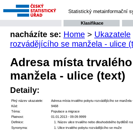
Statistický metainformační 
Klasifikace
nacházíte se:
Home
>
Ukazatele
rozvádějícího se manžela - ulice (
Adresa místa trvalého
manžela - ulice (text)
Detaily:
Plný název ukazatele:
Adresa místa trvalého pobytu rozvádějícího se manžela - 
Kód:
9468
Téma:
Populace a migrace
Platnost:
01.01.2013 - 09.09.9999
Definice:
Název ulice trvalého nebo dlouhodobého bydliště ro
Synonyma:
Ulice trvalého pobytu rozvádějícího se muže