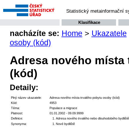
Statistický metainformační 
Klasifikace
nacházíte se:
Home
>
Ukazatele
osoby (kód)
Adresa nového místa 
(kód)
Detaily:
Plný název ukazatele:
Adresa nového místa trvalého pobytu osoby (kód)
Kód:
4953
Téma:
Populace a migrace
Platnost:
01.01.2002 - 09.09.9999
Definice:
Adresa nového trvalého nebo dlouhodobého bydliště
Synonyma:
Nové bydliště