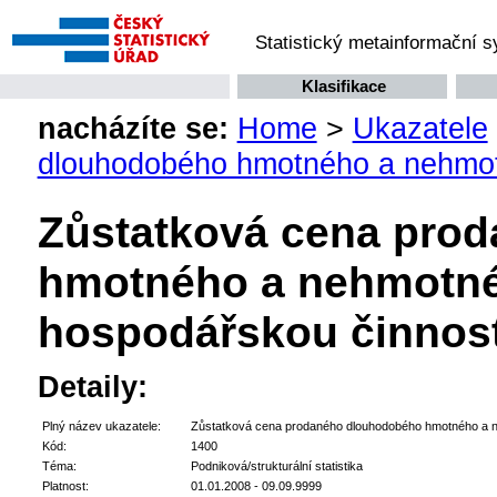
Statistický metainformační 
Klasifikace
nacházíte se:
Home
>
Ukazatele
dlouhodobého hmotného a nehmot
Zůstatková cena pro
hmotného a nehmotné
hospodářskou činnos
Detaily:
Plný název ukazatele:
Zůstatková cena prodaného dlouhodobého hmotného a n
Kód:
1400
Téma:
Podniková/strukturální statistika
Platnost:
01.01.2008 - 09.09.9999