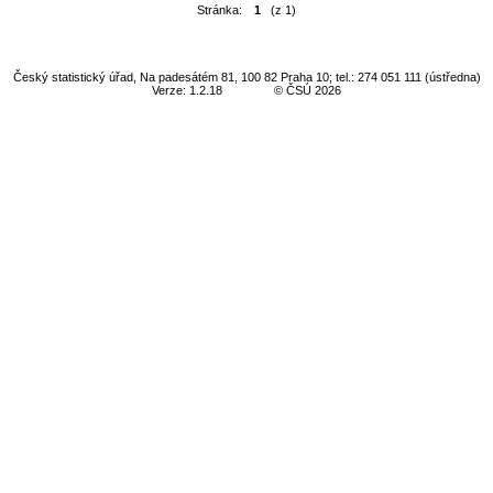
Stránka:
1
(z 1)
Český statistický úřad, Na padesátém 81, 100 82 Praha 10; tel.: 274 051 111 (ústředna)
Verze: 1.2.18
© ČSÚ 2026