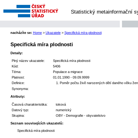
Statistický metainformační 
nacházíte se:
Home
>
Ukazatele
>
Specifická míra plodnosti
Specifická míra plodnosti
Detaily:
Plný název ukazatele:
Specifická míra plodnosti
Kód:
5406
Téma:
Populace a migrace
Platnost:
01.01.1990 - 09.09.9999
Definice:
Poměr počtu živě narozených dětí daného věku žen 
Synonyma:
Atributy:
Časová charakteristika:
toková
Datový typ:
numerický
Skupina:
OBY - Demografie - obyvatelstvo
Seznam souvisejících ukazatelů:
Specifická míra plodnosti