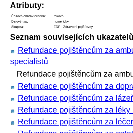
Atributy:
Časová charakteristika:
toková
Datový typ:
numerický
Skupina:
ZDP - Zdravotní pojišťovny
Seznam souvisejících ukazatelů
Refundace pojištěncům za ambu
specialistů
Refundace pojištěncům za ambul
Refundace pojištěncům za dopr
Refundace pojištěncům za láze
Refundace pojištěncům za léky
Refundace pojištěncům za léčen