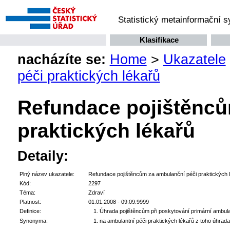
Statistický metainformační 
Klasifikace
nacházíte se:
Home
>
Ukazatele
péči praktických lékařů
Refundace pojištěnců
praktických lékařů
Detaily:
Plný název ukazatele:
Refundace pojištěncům za ambulanční péči praktických 
Kód:
2297
Téma:
Zdraví
Platnost:
01.01.2008 - 09.09.9999
Definice:
Úhrada pojištěncům při poskytování primární ambula
Synonyma:
na ambulantní péči praktických lékařů z toho úhrad