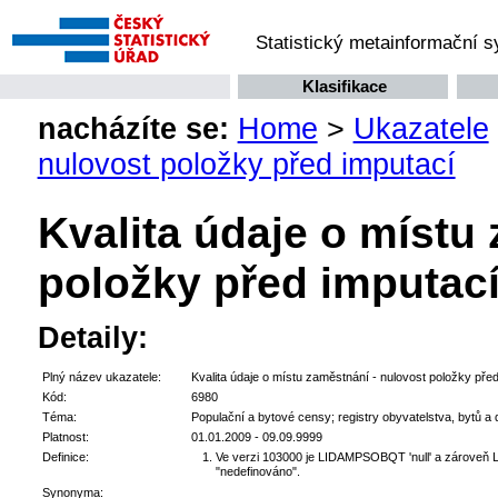
Statistický metainformační 
Klasifikace
nacházíte se:
Home
>
Ukazatele
nulovost položky před imputací
Kvalita údaje o místu
položky před imputac
Detaily:
Plný název ukazatele:
Kvalita údaje o místu zaměstnání - nulovost položky pře
Kód:
6980
Téma:
Populační a bytové censy; registry obyvatelstva, bytů a
Platnost:
01.01.2009 - 09.09.9999
Definice:
Ve verzi 103000 je LIDAMPSOBQT 'null' a zároveň 
"nedefinováno".
Synonyma: