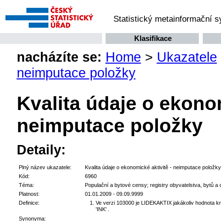
Statistický metainformační 
Klasifikace
nacházíte se:
Home
>
Ukazatele
neimputace položky
Kvalita údaje o ekonom
neimputace položky
Detaily:
Plný název ukazatele:
Kvalita údaje o ekonomické aktivitě - neimputace položky
Kód:
6960
Téma:
Populační a bytové censy; registry obyvatelstva, bytů a
Platnost:
01.01.2009 - 09.09.9999
Definice:
Ve verzi 103000 je LIDEKAKTIX jakákoliv hodnota krom
'INK' .
Synonyma: