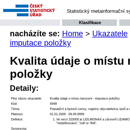
Statistický metainformační 
Klasifikace
nacházíte se:
Home
>
Ukazatele
imputace položky
Kvalita údaje o místu
položky
Detaily:
Plný název ukazatele:
Kvalita údaje o místu narození - imputace položky
Kód:
6948
Téma:
Populační a bytové censy; registry obyvatelstva, bytů a
Platnost:
01.01.2009 - 09.09.9999
Definice:
Ve verzi 103000 je LIDLMISNAX a zároveň LIDAMOPM
"nedefinováno", 'null' or 'INK' .
Synonyma: