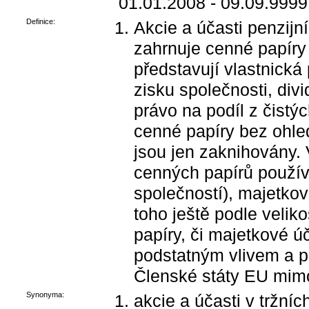
01.01.2008 - 09.09.9999
Definice:
Akcie a účasti penzijn
zahrnuje cenné papíry 
představují vlastnická
zisku společnosti, divi
právo na podíl z čistý
cenné papíry bez ohled
jsou jen zaknihovány. 
cenných papírů používa
společností), majetkové
toho ještě podle velik
papíry, či majetkové ú
podstatným vlivem a 
Členské státy EU mim
Synonyma:
akcie a účasti v tržní