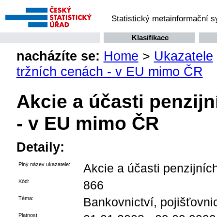
Statistický metainformační 
Klasifikace
nacházíte se:
Home
>
Ukazatele
tržních cenách - v EU mimo ČR
Akcie a účasti penzij
- v EU mimo ČR
Detaily:
Plný název ukazatele:
Akcie a účasti penzijní
Kód:
866
Téma:
Bankovnictví, pojišťovnict
Platnost: