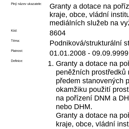
Plný název ukazatele:
Granty a dotace na poří
kraje, obce, vládní insti
mediálních služeb na vy
Kód:
8604
Téma:
Podniková/strukturální st
Platnost:
01.01.2008 - 09.09.9999
Definice:
Granty a dotace na po
peněžních prostředků 
předem stanovených p
okamžiku použití pros
na pořízení DNM a DHM
nebo DHM.
Granty a dotace na po
kraje, obce, vládní ins