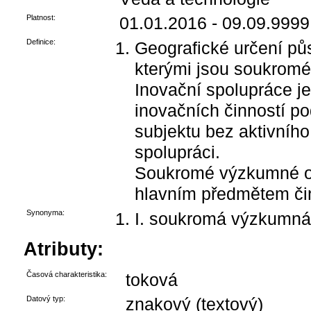
Platnost:
01.01.2016 - 09.09.9999
Definice:
Geografické určení pů
kterými jsou soukromé
Inovační spolupráce je
inovačních činností po
subjektu bez aktivníh
spolupráci.
Soukromé výzkumné or
hlavním předmětem čin
Synonyma:
I. soukromá výzkumná
Atributy:
Časová charakteristika:
toková
Datový typ:
znakový (textový)