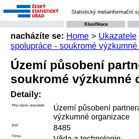
Statistický metainformační 
Klasifikace
nacházíte se:
Home
>
Ukazatele
spolupráce - soukromé výzkumné
Území působení partne
soukromé výzkumné o
Detaily:
Plný název ukazatele:
Území působení partner
výzkumné organizace
Kód:
8485
Téma:
Věda a technologie