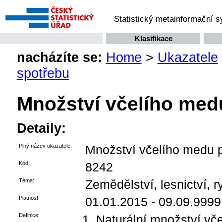
Statistický metainformační 
Klasifikace
nacházíte se:
Home
>
Ukazatele
spotřebu
Množství včelího medu
Detaily:
Plný název ukazatele:
Množství včelího medu p
Kód:
8242
Téma:
Zemědělství, lesnictví, r
Platnost:
01.01.2015 - 09.09.9999
Definice:
Naturální množství vče