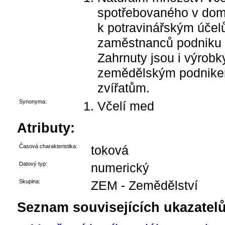
spotřebovaného v do
k potravinářským účelů
zaměstnanců podniku n
Zahrnuty jsou i výrob
zemědělským podnikem
zvířatům.
Synonyma:
Včelí med
Atributy:
Časová charakteristika:
toková
Datový typ:
numerický
Skupina:
ZEM - Zemědělství
Seznam souvisejících ukazatelů