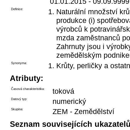
01.01.2015 - 09.09.9999
Definice:
Naturální množství krůt
produkce (i) spotřeb
výrobců k potravinářsk
mzda zaměstnanců podn
Zahrnuty jsou i výrob
zemědělským podnike
Synonyma:
Krůty, perličky a ostat
Atributy:
Časová charakteristika:
toková
Datový typ:
numerický
Skupina:
ZEM - Zemědělství
Seznam souvisejících ukazatelů