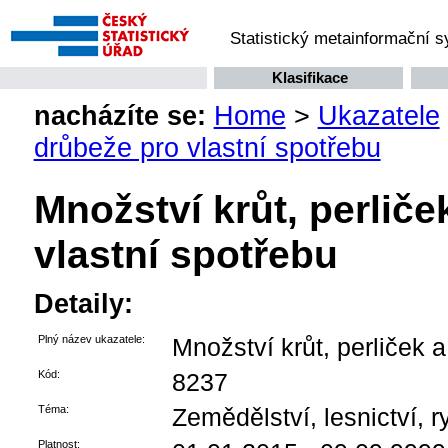
Statistický metainformační 
Klasifikace
nacházíte se:
Home
>
Ukazatele
drůbeže pro vlastní spotřebu
Množství krůt, perliče
vlastní spotřebu
Detaily:
Plný název ukazatele:
Množství krůt, perliček a
Kód:
8237
Téma:
Zemědělství, lesnictví, r
Platnost: