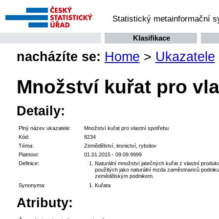
Statistický metainformační 
Klasifikace
nacházíte se:
Home
>
Ukazatele
Množství kuřat pro vl
Detaily:
Plný název ukazatele:
Množství kuřat pro vlastní spotřebu
Kód:
8234
Téma:
Zemědělství, lesnictví, rybolov
Platnost:
01.01.2015 - 09.09.9999
Definice:
Naturální množství jatečných kuřat z vlastní prod
použitých jako naturální mzda zaměstnanců podniku 
zemědělským podnikem.
Synonyma:
Kuřata
Atributy: