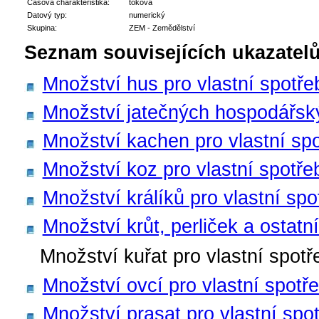
Časová charakteristika:
toková
Datový typ:
numerický
Skupina:
ZEM - Zemědělství
Seznam souvisejících ukazatelů
Množství hus pro vlastní spotře
Množství jatečných hospodářskýc
Množství kachen pro vlastní sp
Množství koz pro vlastní spotře
Množství králíků pro vlastní spo
Množství krůt, perliček a ostatn
Množství kuřat pro vlastní spotř
Množství ovcí pro vlastní spotř
Množství prasat pro vlastní spo