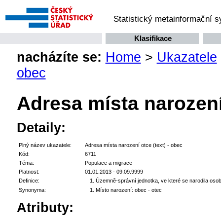
Statistický metainformační 
Klasifikace
nacházíte se:
Home
>
Ukazatele
obec
Adresa místa narození 
Detaily:
Plný název ukazatele:
Adresa místa narození otce (text) - obec
Kód:
6711
Téma:
Populace a migrace
Platnost:
01.01.2013 - 09.09.9999
Definice:
Územně-správní jednotka, ve které se narodila osob
Synonyma:
Místo narození: obec - otec
Atributy: