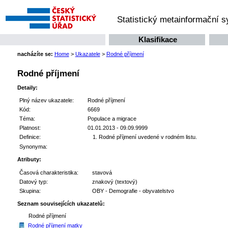
Statistický metainformační 
Klasifikace
nacházíte se:
Home
>
Ukazatele
>
Rodné příjmení
Rodné příjmení
Detaily:
Plný název ukazatele:
Rodné příjmení
Kód:
6669
Téma:
Populace a migrace
Platnost:
01.01.2013 - 09.09.9999
Definice:
Rodné příjmení uvedené v rodném listu.
Synonyma:
Atributy:
Časová charakteristika:
stavová
Datový typ:
znakový (textový)
Skupina:
OBY - Demografie - obyvatelstvo
Seznam souvisejících ukazatelů:
Rodné příjmení
Rodné příjmení matky