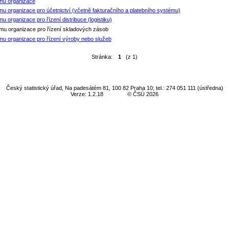
ému organizace
u organizace pro účetnictví (včetně fakturačního a platebního systému)
organizace pro řízení distribuce (logistiku)
mu organizace pro řízení skladových zásob
mu organizace pro řízení výroby nebo služeb
Stránka:
1
(z 1)
Český statistický úřad, Na padesátém 81, 100 82 Praha 10; tel.: 274 051 111 (ústředna)
Verze: 1.2.18
© ČSÚ 2026