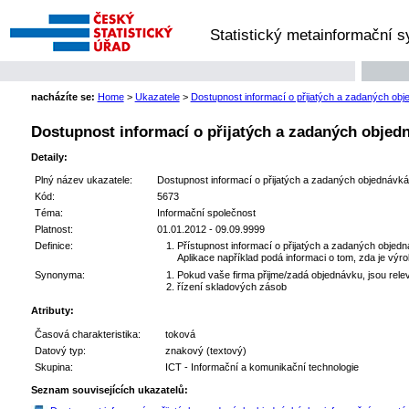
Statistický metainformační 
nacházíte se:
Home
>
Ukazatele
>
Dostupnost informací o přijatých a zadaných ob
Dostupnost informací o přijatých a zadaných objed
Detaily:
Plný název ukazatele:
Dostupnost informací o přijatých a zadaných objednávk
Kód:
5673
Téma:
Informační společnost
Platnost:
01.01.2012 - 09.09.9999
Definice:
Přístupnost informací o přijatých a zadaných objed
Aplikace například podá informaci o tom, zda je výr
Synonyma:
Pokud vaše firma přijme/zadá objednávku, jsou rel
řízení skladových zásob
Atributy:
Časová charakteristika:
toková
Datový typ:
znakový (textový)
Skupina:
ICT - Informační a komunikační technologie
Seznam souvisejících ukazatelů: