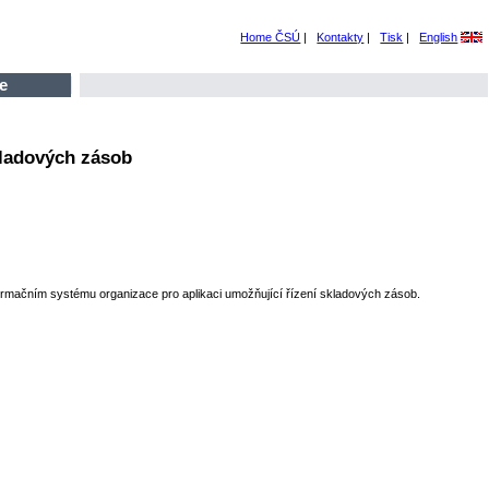
Home ČSÚ
|
Kontakty
|
Tisk
|
English
e
kladových zásob
formačním systému organizace pro aplikaci umožňující řízení skladových zásob.