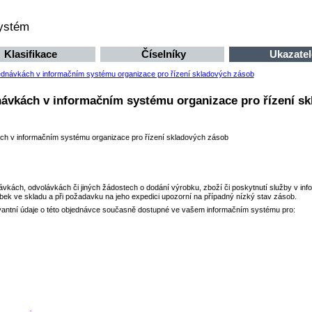
systém
Klasifikace
Číselníky
Ukazatel
jednávkách v informačním systému organizace pro řízení skladových zásob
návkách v informačním systému organizace pro řízení s
ách v informačním systému organizace pro řízení skladových zásob
návkách, odvolávkách či jiných žádostech o dodání výrobku, zboží či poskytnutí služby v in
obek ve skladu a při požadavku na jeho expedici upozorní na případný nízký stav zásob.
evantní údaje o této objednávce současně dostupné ve vašem informačním systému pro: