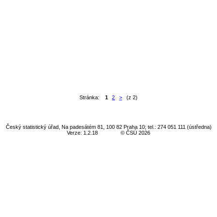
Stránka:
1
2
>
(z 2)
Český statistický úřad, Na padesátém 81, 100 82 Praha 10; tel.: 274 051 111 (ústředna)
Verze: 1.2.18
© ČSÚ 2026