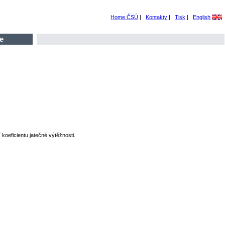
Home ČSÚ
|
Kontakty
|
Tisk
|
English
e
koeficientu jatečné výtěžnosti.