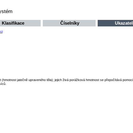
systém
Klasifikace
Číselníky
Ukazatel
ci
st (hmotnost jatečně upraveného těla); jejich živá porážková hmotnost se přepočítává pomocí 
síců.