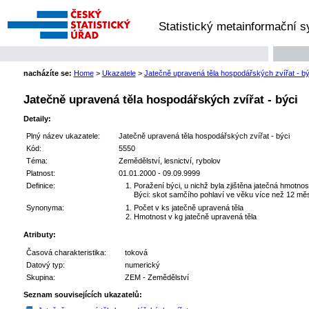
Statistický metainformační 
nacházíte se:
Home
>
Ukazatele
>
Jatečně upravená těla hospodářských zvířat - bý
Jatečně upravená těla hospodářských zvířat - býci
Detaily:
Plný název ukazatele:
Jatečně upravená těla hospodářských zvířat - býci
Kód:
5550
Téma:
Zemědělství, lesnictví, rybolov
Platnost:
01.01.2000 - 09.09.9999
Definice:
Poražení býci, u nichž byla zjištěna jatečná hmotno
Býci: skot samčího pohlaví ve věku více než 12 mě
Synonyma:
Počet v ks jatečně upravená těla
Hmotnost v kg jatečně upravená těla
Atributy:
Časová charakteristika:
toková
Datový typ:
numerický
Skupina:
ZEM - Zemědělství
Seznam souvisejících ukazatelů: