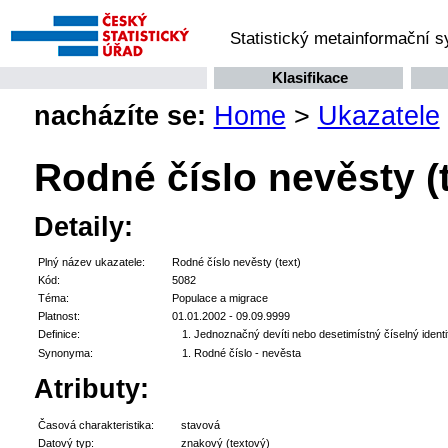
Statistický metainformační 
Klasifikace
nacházíte se:
Home
>
Ukazatele
Rodné číslo nevěsty (t
Detaily:
Plný název ukazatele:
Rodné číslo nevěsty (text)
Kód:
5082
Téma:
Populace a migrace
Platnost:
01.01.2002 - 09.09.9999
Definice:
Jednoznačný devíti nebo desetimístný číselný identi
Synonyma:
Rodné číslo - nevěsta
Atributy:
Časová charakteristika:
stavová
Datový typ:
znakový (textový)