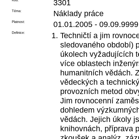
Kód:
3301
Téma:
Náklady práce
Platnost:
01.01.2005 - 09.09.9999
Definice:
Techničtí a jim rovnoc
sledovaného období) p
úkolech vyžadujících t
více oblastech inženýr
humanitních vědách. 
vědeckých a technický
provozních metod obv
Jim rovnocenní zaměst
dohledem výzkumných 
vědách. Jejich úkoly js
knihovnách, příprava 
zkoušek a analýz, záz