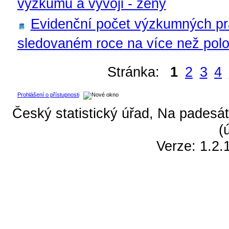
výzkumu a vývoji - ženy
Evidenční počet výzkumných p
sledovaném roce na více než polo
Stránka:
1
2
3
4
Prohlášení o přístupnosti
Český statistický úřad, Na padesát
(
Verze: 1.2.