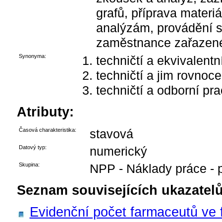
grafů, příprava mater
analýzám, provádění st
zaměstnance zařazené
Synonyma:
techničtí a ekvivalent
techničtí a jim rovnoc
techničtí a odborní pra
Atributy:
Časová charakteristika:
stavová
Datový typ:
numerický
Skupina:
NPP - Náklady práce - 
Seznam souvisejících ukazatelů
Evidenční počet farmaceutů ve 