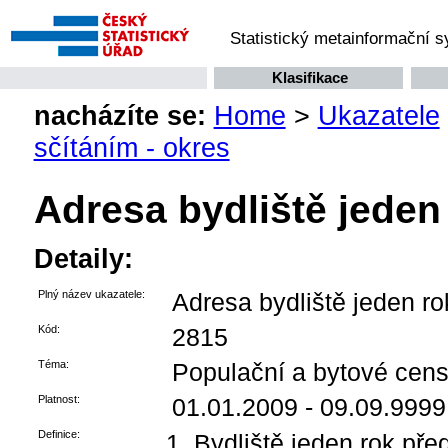
Statistický metainformační 
Klasifikace
nacházíte se:
Home
>
Ukazatele
sčítáním - okres
Adresa bydliště jeden
Detaily:
Plný název ukazatele:
Adresa bydliště jeden ro
Kód:
2815
Téma:
Populační a bytové censy
Platnost:
01.01.2009 - 09.09.9999
Definice:
Bydliště jeden rok př