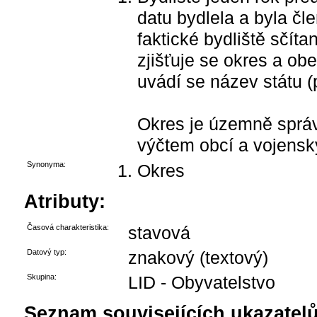
datu bydlela a byla čl
faktické bydliště sčíta
zjišťuje se okres a obe
uvádí se název státu (p
Okres je územně správ
výčtem obcí a vojensk
Synonyma:
Okres
Atributy:
Časová charakteristika:
stavová
Datový typ:
znakový (textový)
Skupina:
LID - Obyvatelstvo
Seznam souvisejících ukazatelů