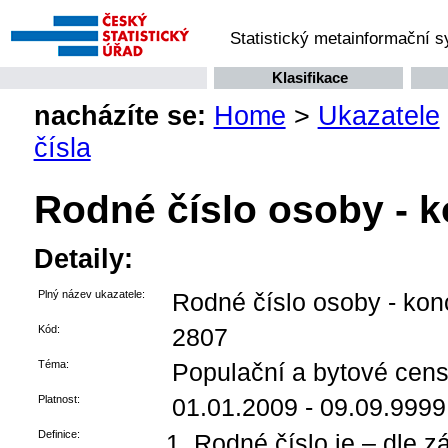
Statistický metainformační 
Klasifikace
nacházíte se:
Home
>
Ukazatele
čísla
Rodné číslo osoby - 
Detaily:
Plný název ukazatele:
Rodné číslo osoby - kon
Kód:
2807
Téma:
Populační a bytové censy
Platnost:
01.01.2009 - 09.09.9999
Definice:
Rodné číslo je – dle z