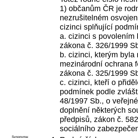
1) občanům ČR je rodn
nezrušitelném osvojen
cizinci splňující podmí
a. cizinci s povolením
zákona č. 326/1999 Sb
b. cizinci, kterým byl
mezinárodní ochrana f
zákona č. 325/1999 Sb
c. cizinci, kteří o při
podmínek podle zvlášt
48/1997 Sb., o veřejn
doplnění některých so
předpisů, zákon č. 582
sociálního zabezpečen
Synonyma: