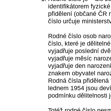
identifikátorem fyzick
přidělení (občané ČR r
číslo určuje ministerstv
Rodné číslo osob naro
číslo, které je děliteln
vyjadřuje poslední dvě 
vyjadřuje měsíc narozen
vyjadřuje den narození
znakem obyvatel naro
Rodná čísla přidělená
lednem 1954 jsou deví
podmínku dělitelnosti 
Totéž rodné číslo nes