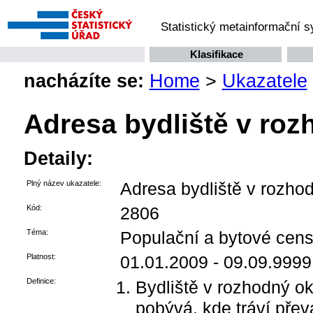
Statistický metainformační 
Klasifikace
nacházíte se:
Home
>
Ukazatele
Adresa bydliště v ro
Detaily:
Plný název ukazatele:
Adresa bydliště v rozho
Kód:
2806
Téma:
Populační a bytové censy
Platnost:
01.01.2009 - 09.09.9999
Definice:
Bydliště v rozhodný o
pobývá, kde tráví pře