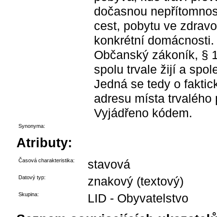
dočasnou nepřítomnost
cest, pobytu ve zdrav
konkrétní domácnosti.
Občanský zákoník, § 1
spolu trvale žijí a spo
Jedná se tedy o faktic
adresu místa trvalého 
Vyjádřeno kódem.
Synonyma:
Atributy:
Časová charakteristika:
stavová
Datový typ:
znakový (textový)
Skupina:
LID - Obyvatelstvo