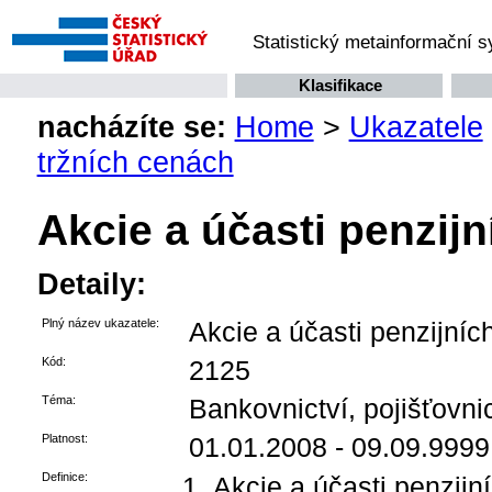
Statistický metainformační 
Klasifikace
nacházíte se:
Home
>
Ukazatele
tržních cenách
Akcie a účasti penzij
Detaily:
Plný název ukazatele:
Akcie a účasti penzijníc
Kód:
2125
Téma:
Bankovnictví, pojišťovnict
Platnost:
01.01.2008 - 09.09.9999
Definice:
Akcie a účasti penzijn