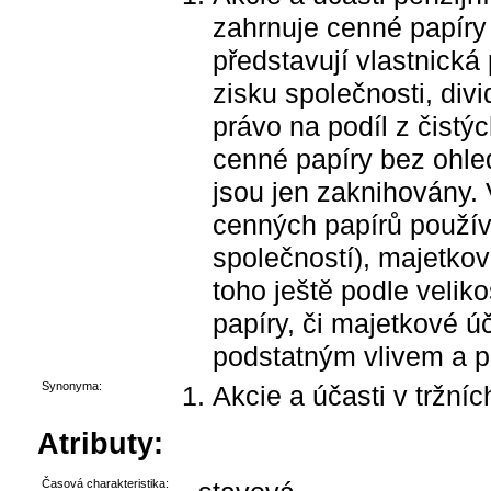
zahrnuje cenné papíry 
představují vlastnická
zisku společnosti, divi
právo na podíl z čistý
cenné papíry bez ohled
jsou jen zaknihovány. 
cenných papírů používa
společností), majetkové
toho ještě podle velik
papíry, či majetkové ú
podstatným vlivem a 
Synonyma:
Akcie a účasti v tržní
Atributy:
Časová charakteristika: