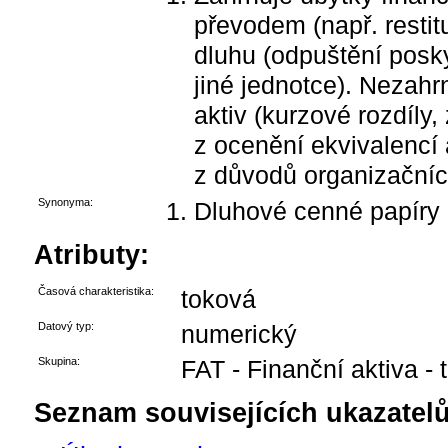
převodem (např. restit
dluhu (odpuštění posk
jiné jednotce). Nezahr
aktiv (kurzové rozdíly,
z ocenění ekvivalencí 
z důvodů organizačníc
Synonyma:
Dluhové cenné papíry
Atributy:
Časová charakteristika:
toková
Datový typ:
numerický
Skupina:
FAT - Finanční aktiva - 
Seznam souvisejících ukazatelů