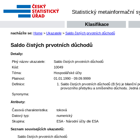
Statistický metainformační 
Klasifikace
nacházíte se:
Home
>
Ukazatele
>
Saldo čistých prvotních důchodů
Saldo čistých prvotních důchodů
Detaily:
Plný název ukazatele:
Saldo čistých prvotních důchodů
Kód:
10049
Téma:
Hospodářské účty
Platnost:
01.01.1990 - 09.09.9999
Definice:
Saldo čistých prvotních důchodů (B.5n) je bilanční 
provozního přebytku a smíšeného důchodu. Jedná se 
Synonyma:
Atributy:
Časová charakteristika:
toková
Datový typ:
numerický
Skupina:
ESA - Národní účty dle ESA
Seznam souvisejících ukazatelů:
Saldo čistých prvotních důchodů