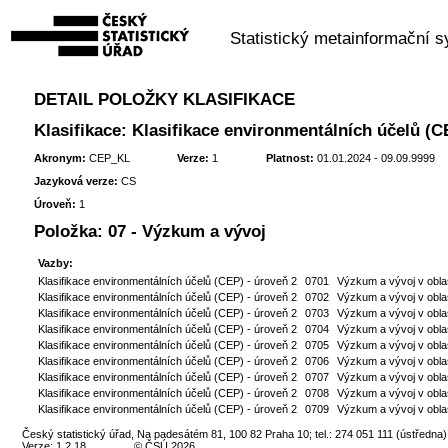
Statistický metainformační 
DETAIL POLOŽKY KLASIFIKACE
Klasifikace: Klasifikace environmentálních účelů (C
Akronym:
CEP_KL
Verze:
1
Platnost:
01.01.2024 - 09.09.9999
Jazyková verze:
CS
Úroveň:
1
Položka:
07 - Výzkum a vývoj
Vazby:
Klasifikace environmentálních účelů (CEP) - úroveň 2
0701
Výzkum a vývoj v oblas
Klasifikace environmentálních účelů (CEP) - úroveň 2
0702
Výzkum a vývoj v oblas
Klasifikace environmentálních účelů (CEP) - úroveň 2
0703
Výzkum a vývoj v obla
Klasifikace environmentálních účelů (CEP) - úroveň 2
0704
Výzkum a vývoj v oblas
Klasifikace environmentálních účelů (CEP) - úroveň 2
0705
Výzkum a vývoj v obla
Klasifikace environmentálních účelů (CEP) - úroveň 2
0706
Výzkum a vývoj v oblas
Klasifikace environmentálních účelů (CEP) - úroveň 2
0707
Výzkum a vývoj v obla
Klasifikace environmentálních účelů (CEP) - úroveň 2
0708
Výzkum a vývoj v oblas
Klasifikace environmentálních účelů (CEP) - úroveň 2
0709
Výzkum a vývoj v oblas
Český statistický úřad, Na padesátém 81, 100 82 Praha 10; tel.: 274 051 111 (ústředna)
Verze: 1.2.18
© ČSÚ 2026