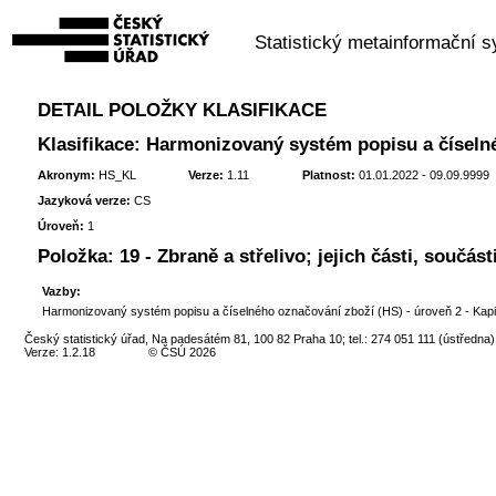
Statistický metainformační 
DETAIL POLOŽKY KLASIFIKACE
Klasifikace: Harmonizovaný systém popisu a číseln
Akronym:
HS_KL
Verze:
1.11
Platnost:
01.01.2022 - 09.09.9999
Jazyková verze:
CS
Úroveň:
1
Položka:
19 - Zbraně a střelivo; jejich části, součást
Vazby:
Harmonizovaný systém popisu a číselného označování zboží (HS) - úroveň 2 - Kapi
Český statistický úřad, Na padesátém 81, 100 82 Praha 10; tel.: 274 051 111 (ústředna)
Verze: 1.2.18
© ČSÚ 2026