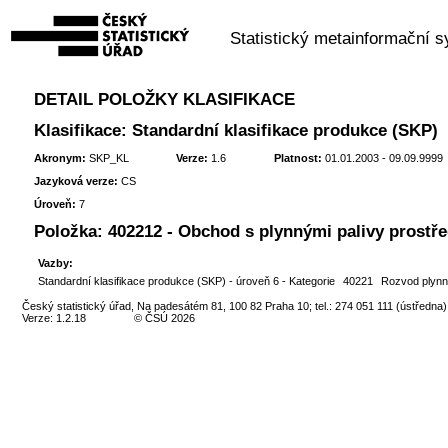
Statistický metainformační 
DETAIL POLOŽKY KLASIFIKACE
Klasifikace: Standardní klasifikace produkce (SKP)
Akronym:
SKP_KL
Verze:
1.6
Platnost:
01.01.2003 - 09.09.9999
Jazyková verze:
CS
Úroveň:
7
Položka:
402212 - Obchod s plynnými palivy prostřed
Vazby:
Standardní klasifikace produkce (SKP) - úroveň 6 - Kategorie
40221
Rozvod plynný
Český statistický úřad, Na padesátém 81, 100 82 Praha 10; tel.: 274 051 111 (ústředna)
Verze: 1.2.18
© ČSÚ 2026