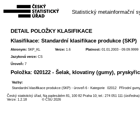
Statistický metainformační 
DETAIL POLOŽKY KLASIFIKACE
Klasifikace: Standardní klasifikace produkce (SKP)
Akronym:
SKP_KL
Verze:
1.6
Platnost:
01.01.2003 - 09.09.9999
Jazyková verze:
CS
Úroveň:
7
Položka:
020122 - Šelak, klovatiny (gumy), pryskyřic
Vazby:
Standardní klasifikace produkce (SKP) - úroveň 6 - Kategorie
02012
Přírodní gum
Český statistický úřad, Na padesátém 81, 100 82 Praha 10; tel.: 274 051 111 (ústředna)
Verze: 1.2.18
© ČSÚ 2026