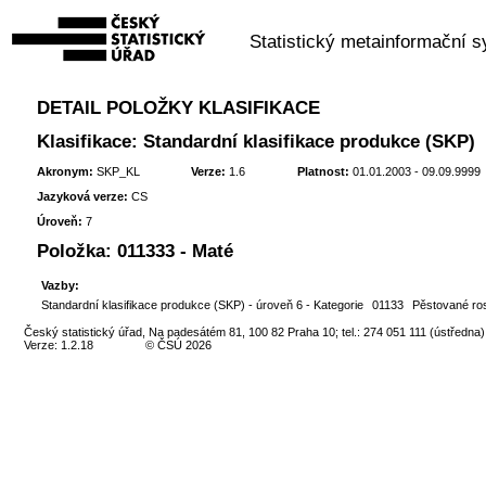
Statistický metainformační 
DETAIL POLOŽKY KLASIFIKACE
Klasifikace: Standardní klasifikace produkce (SKP)
Akronym:
SKP_KL
Verze:
1.6
Platnost:
01.01.2003 - 09.09.9999
Jazyková verze:
CS
Úroveň:
7
Položka:
011333 - Maté
Vazby:
Standardní klasifikace produkce (SKP) - úroveň 6 - Kategorie
01133
Pěstované ros
Český statistický úřad, Na padesátém 81, 100 82 Praha 10; tel.: 274 051 111 (ústředna)
Verze: 1.2.18
© ČSÚ 2026