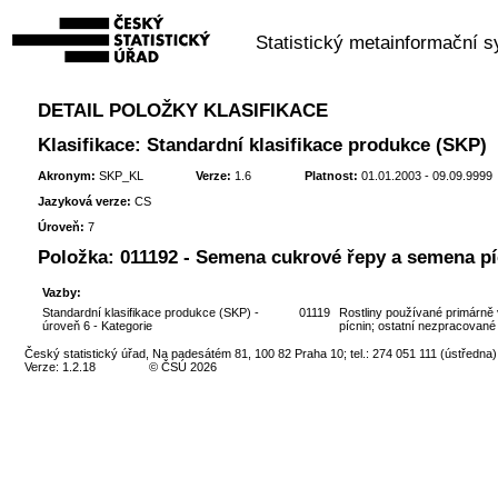
Statistický metainformační 
DETAIL POLOŽKY KLASIFIKACE
Klasifikace: Standardní klasifikace produkce (SKP)
Akronym:
SKP_KL
Verze:
1.6
Platnost:
01.01.2003 - 09.09.9999
Jazyková verze:
CS
Úroveň:
7
Položka:
011192 - Semena cukrové řepy a semena pí
Vazby:
Standardní klasifikace produkce (SKP) -
01119
Rostliny používané primárně v
úroveň 6 - Kategorie
pícnin; ostatní nezpracované 
Český statistický úřad, Na padesátém 81, 100 82 Praha 10; tel.: 274 051 111 (ústředna)
Verze: 1.2.18
© ČSÚ 2026