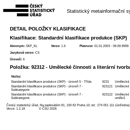
Statistický metainformační 
DETAIL POLOŽKY KLASIFIKACE
Klasifikace: Standardní klasifikace produkce (SKP)
Akronym:
SKP_KL
Verze:
1.6
Platnost:
01.01.2003 - 09.09.9999
Jazyková verze:
CS
Úroveň:
6
Položka:
92312 - Umělecké činnosti a literární tvorb
Vazby:
Standardní klasifikace produkce (SKP) - úroveň 5 - Třída
9231
Umělecká a
Standardní klasifikace produkce (SKP) - úroveň 7 -
923121
Umělecké č
Subkategorie
Standardní klasifikace produkce (SKP) - úroveň 7 -
923122
Umělecké č
Subkategorie
umělců
Český statistický úřad, Na padesátém 81, 100 82 Praha 10; tel.: 274 051 111 (ústředna)
Verze: 1.2.18
© ČSÚ 2026