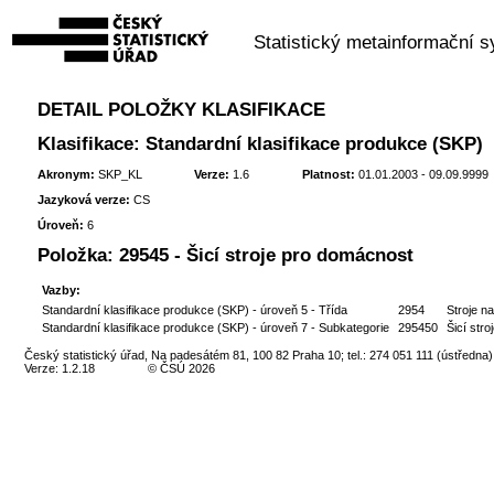
Statistický metainformační 
DETAIL POLOŽKY KLASIFIKACE
Klasifikace: Standardní klasifikace produkce (SKP)
Akronym:
SKP_KL
Verze:
1.6
Platnost:
01.01.2003 - 09.09.9999
Jazyková verze:
CS
Úroveň:
6
Položka:
29545 - Šicí stroje pro domácnost
Vazby:
Standardní klasifikace produkce (SKP) - úroveň 5 - Třída
2954
Stroje na
Standardní klasifikace produkce (SKP) - úroveň 7 - Subkategorie
295450
Šicí str
Český statistický úřad, Na padesátém 81, 100 82 Praha 10; tel.: 274 051 111 (ústředna)
Verze: 1.2.18
© ČSÚ 2026