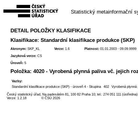
Statistický metainformační 
DETAIL POLOŽKY KLASIFIKACE
Klasifikace: Standardní klasifikace produkce (SKP)
Akronym:
SKP_KL
Verze:
1.6
Platnost:
01.01.2003 - 09.09.9999
Jazyková verze:
CS
Úroveň:
5
Položka:
4020 - Vyrobená plynná paliva vč. jejich ro
Vazby:
Standardní klasifikace produkce (SKP) - úroveň 4 - Skupina
402
Vyrobená plynná p
Český statistický úřad, Na padesátém 81, 100 82 Praha 10; tel.: 274 051 111 (ústředna)
Verze: 1.2.18
© ČSÚ 2026