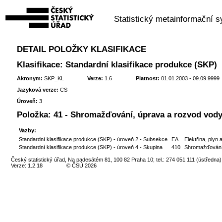
Statistický metainformační 
DETAIL POLOŽKY KLASIFIKACE
Klasifikace: Standardní klasifikace produkce (SKP)
Akronym:
SKP_KL
Verze:
1.6
Platnost:
01.01.2003 - 09.09.9999
Jazyková verze:
CS
Úroveň:
3
Položka:
41 - Shromažďování, úprava a rozvod vod
Vazby:
Standardní klasifikace produkce (SKP) - úroveň 2 - Subsekce
EA
Elektřina, plyn 
Standardní klasifikace produkce (SKP) - úroveň 4 - Skupina
410
Shromažďování,
Český statistický úřad, Na padesátém 81, 100 82 Praha 10; tel.: 274 051 111 (ústředna)
Verze: 1.2.18
© ČSÚ 2026