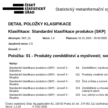
Statistický metainformační 
DETAIL POLOŽKY KLASIFIKACE
Klasifikace: Standardní klasifikace produkce (SKP)
Akronym:
SKP_KL
Verze:
1.6
Platnost:
01.01.2003 - 09.09.9999
Jazyková verze:
CS
Úroveň:
3
Položka:
01 - Produkty zemědělství a myslivosti; sou
Vazby:
Standardní klasifikace produkce (SKP) - úroveň 2 -
AA
Zemědělství, myslivost
Subsekce
Standardní klasifikace produkce (SKP) - úroveň 4 -
011
Produkty rostlinné výr
Skupina
Standardní klasifikace produkce (SKP) - úroveň 4 -
012
Živá zvířata a surové 
Skupina
Standardní klasifikace produkce (SKP) - úroveň 4 -
014
Zemědělské a chovatel
Skupina
zelených ploch
Standardní klasifikace produkce (SKP) - úroveň 4 -
015
Lov, odchyt a chov div
Skupina
Český statistický úřad, Na padesátém 81, 100 82 Praha 10; tel.: 274 051 111 (ústředna)
Verze: 1.2.18
© ČSÚ 2026