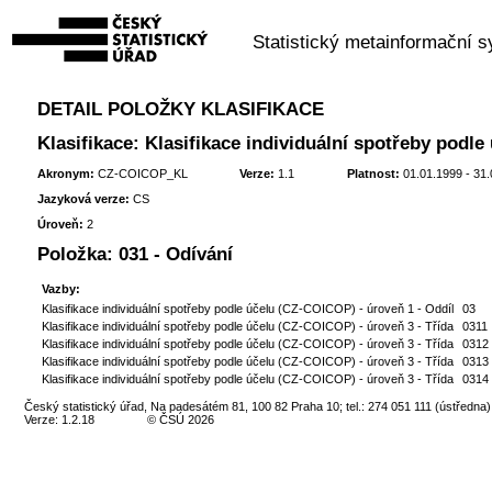
Statistický metainformační 
DETAIL POLOŽKY KLASIFIKACE
Klasifikace: Klasifikace individuální spotřeby podl
Akronym:
CZ-COICOP_KL
Verze:
1.1
Platnost:
01.01.1999 - 31
Jazyková verze:
CS
Úroveň:
2
Položka:
031 - Odívání
Vazby:
Klasifikace individuální spotřeby podle účelu (CZ-COICOP) - úroveň 1 - Oddíl
03
Klasifikace individuální spotřeby podle účelu (CZ-COICOP) - úroveň 3 - Třída
0311
Klasifikace individuální spotřeby podle účelu (CZ-COICOP) - úroveň 3 - Třída
0312
Klasifikace individuální spotřeby podle účelu (CZ-COICOP) - úroveň 3 - Třída
0313
Klasifikace individuální spotřeby podle účelu (CZ-COICOP) - úroveň 3 - Třída
0314
Český statistický úřad, Na padesátém 81, 100 82 Praha 10; tel.: 274 051 111 (ústředna)
Verze: 1.2.18
© ČSÚ 2026