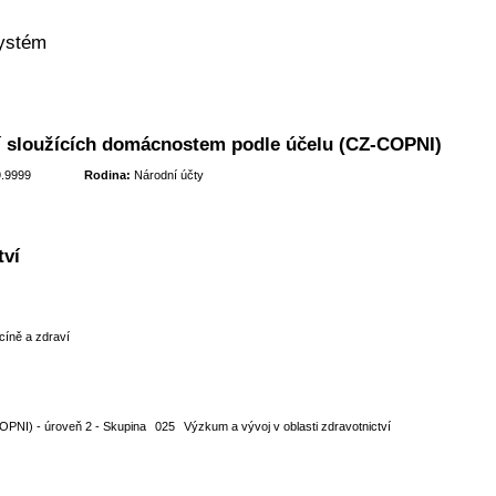
systém
ucí sloužících domácnostem podle účelu (CZ-COPNI)
9.9999
Rodina:
Národní účty
tví
cíně a zdraví
OPNI) - úroveň 2 - Skupina
025
Výzkum a vývoj v oblasti zdravotnictví