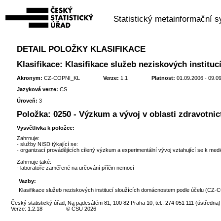
Statistický metainformační 
DETAIL POLOŽKY KLASIFIKACE
Klasifikace: Klasifikace služeb neziskových instit
Akronym:
CZ-COPNI_KL
Verze:
1.1
Platnost:
01.09.2006 - 09.0
Jazyková verze:
CS
Úroveň:
3
Položka:
0250 - Výzkum a vývoj v oblasti zdravotnic
Vysvětlivka k položce:
Zahrnuje:
- služby NISD týkající se:
- organizací provádějících cílený výzkum a experimentální vývoj vztahující se k medi
Zahrnuje také:
- laboratoře zaměřené na určování příčin nemocí
Vazby:
Klasifikace služeb neziskových institucí sloužících domácnostem podle účelu (CZ-C
Český statistický úřad, Na padesátém 81, 100 82 Praha 10; tel.: 274 051 111 (ústředna)
Verze: 1.2.18
© ČSÚ 2026