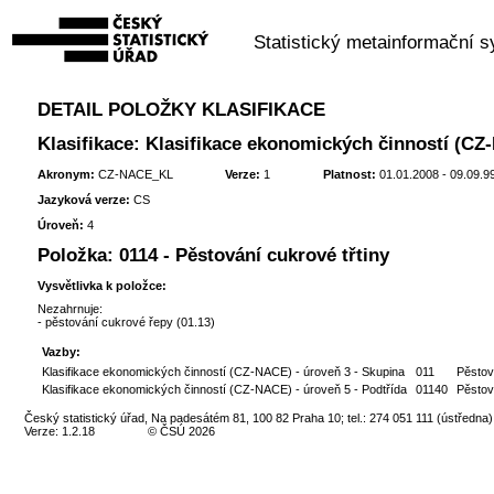
Statistický metainformační 
DETAIL POLOŽKY KLASIFIKACE
Klasifikace: Klasifikace ekonomických činností (C
Akronym:
CZ-NACE_KL
Verze:
1
Platnost:
01.01.2008 - 09.09.9
Jazyková verze:
CS
Úroveň:
4
Položka:
0114 - Pěstování cukrové třtiny
Vysvětlivka k položce:
Nezahrnuje:
- pěstování cukrové řepy (01.13)
Vazby:
Klasifikace ekonomických činností (CZ-NACE) - úroveň 3 - Skupina
011
Pěstová
Klasifikace ekonomických činností (CZ-NACE) - úroveň 5 - Podtřída
01140
Pěstov
Český statistický úřad, Na padesátém 81, 100 82 Praha 10; tel.: 274 051 111 (ústředna)
Verze: 1.2.18
© ČSÚ 2026