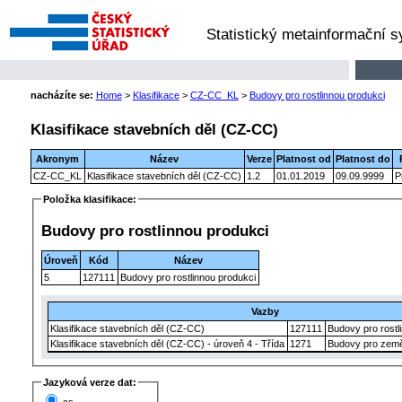
Statistický metainformační 
nacházíte se:
Home
>
Klasifikace
>
CZ-CC_KL
>
Budovy pro rostlinnou produkci
Klasifikace stavebních děl (CZ-CC)
Akronym
Název
Verze
Platnost od
Platnost do
CZ-CC_KL
Klasifikace stavebních děl (CZ-CC)
1.2
01.01.2019
09.09.9999
P
Položka klasifikace:
Budovy pro rostlinnou produkci
Úroveň
Kód
Název
5
127111
Budovy pro rostlinnou produkci
Vazby
Klasifikace stavebních děl (CZ-CC)
127111
Budovy pro rostl
Klasifikace stavebních děl (CZ-CC) - úroveň 4 - Třída
1271
Budovy pro země
Jazyková verze dat: