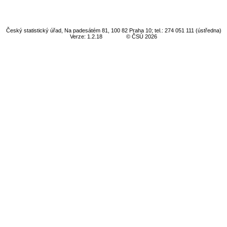
Český statistický úřad, Na padesátém 81, 100 82 Praha 10; tel.: 274 051 111 (ústředna)
Verze: 1.2.18
© ČSÚ 2026