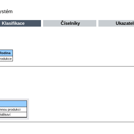
systém
Klasifikace
Číselníky
Ukazatel
Rodina
rodukce
innou produkci
dělství