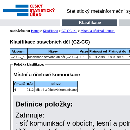
Statistický metainformační 
Klasifikace
nacházíte se:
Home
>
Klasifikace
>
CZ-CC_KL
>
Místní a účelové komun.
Klasifikace stavebních děl (CZ-CC)
Akronym
Název
Verze
Platnost od
Platnost do
CZ-CC_KL
Klasifikace stavebních děl (CZ-CC)
1.2
01.01.2019
09.09.9999
P
Položka klasifikace:
Místní a účelové komunikace
Úroveň
Kód
Název
4
2112
Místní a účelové komunikace
Definice položky:
Zahrnuje:
- síť komunikací v obcích, lesní a pol