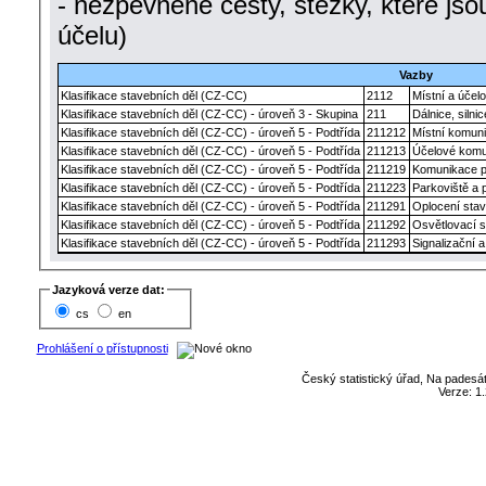
- nezpevněné cesty, stezky, které jso
účelu)
Vazby
Klasifikace stavebních děl (CZ-CC)
2112
Místní a úče
Klasifikace stavebních děl (CZ-CC) - úroveň 3 - Skupina
211
Dálnice, siln
Klasifikace stavebních děl (CZ-CC) - úroveň 5 - Podtřída
211212
Místní komun
Klasifikace stavebních děl (CZ-CC) - úroveň 5 - Podtřída
211213
Účelové komu
Klasifikace stavebních děl (CZ-CC) - úroveň 5 - Podtřída
211219
Komunikace po
Klasifikace stavebních děl (CZ-CC) - úroveň 5 - Podtřída
211223
Parkoviště a 
Klasifikace stavebních děl (CZ-CC) - úroveň 5 - Podtřída
211291
Oplocení sta
Klasifikace stavebních děl (CZ-CC) - úroveň 5 - Podtřída
211292
Osvětlovací s
Klasifikace stavebních děl (CZ-CC) - úroveň 5 - Podtřída
211293
Signalizační 
Jazyková verze dat:
cs
en
Prohlášení o přístupnosti
Český statistický úřad, Na padesát
Verze: 1.