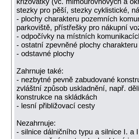
křižovatky (vč. mimoúrovňových a okruž
stezky pro pěší, stezky cyklistické, 
- plochy charakteru pozemních komun
parkoviště, přístřešky pro nákupní vo
- odpočívky na místních komunikacíc
- ostatní zpevněné plochy charakter
- odstavné plochy
Zahrnuje také:
- nezbytné pevně zabudované konstruk
zvláštní způsob uskladnění, např. děl
konstrukce na skládkách
- lesní přibližovací cesty
Nezahrnuje:
- silnice dálničního typu a silnice I. a I